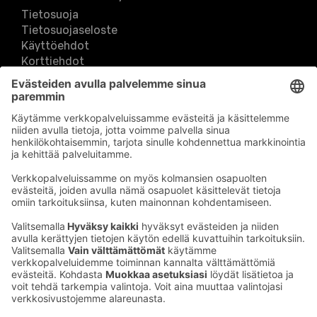
Tietosuoja
Tietosuojaseloste
Käyttöehdot
Korttiehdot
Kampanja-, arvonta ja kilpailurekisteri
S-Business-mobiilisovelluksen käyttöehdot
Palaute verkkosivuista
Toimittajarekisteri
Pakoteseurannan rekisteri
Muuta evästeasetuksia & evästeinformaatio