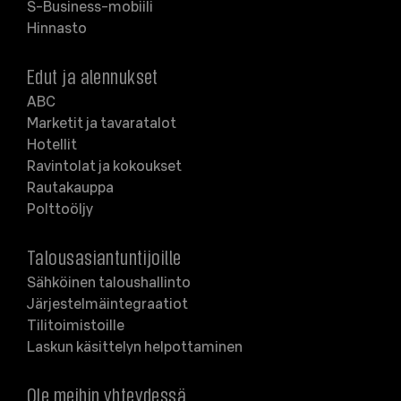
S-Business-mobiili
Hinnasto
Edut ja alennukset
ABC
Marketit ja tavaratalot
Hotellit
Ravintolat ja kokoukset
Rautakauppa
Polttoöljy
Talousasiantuntijoille
Sähköinen taloushallinto
Järjestelmäintegraatiot
Tilitoimistoille
Laskun käsittelyn helpottaminen
Ole meihin yhteydessä