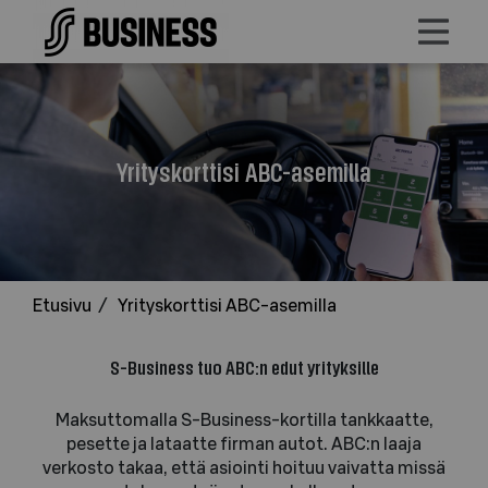
Yrityskorttisi
ABC-
asemilla
Yrityskorttisi ABC-asemilla
Etusivu
/
Yrityskorttisi ABC-asemilla
S-Business tuo ABC:n edut yrityksille
Maksuttomalla S-Business-kortilla tankkaatte,
pesette ja lataatte firman autot. ABC:n laaja
verkosto takaa, että asiointi hoituu vaivatta missä