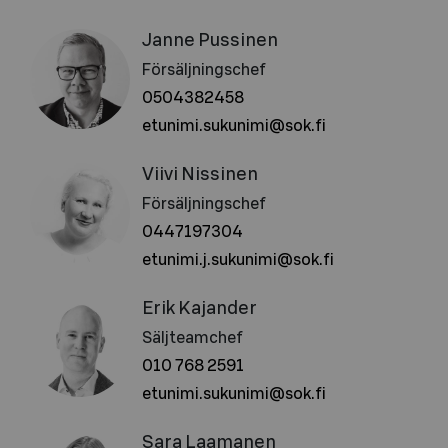
Janne Pussinen
Försäljningschef
0504382458
etunimi.sukunimi@sok.fi
Viivi Nissinen
Försäljningschef
0447197304
etunimi.j.sukunimi@sok.fi
Erik Kajander
Säljteamchef
010 768 2591
etunimi.sukunimi@sok.fi
Sara Laamanen