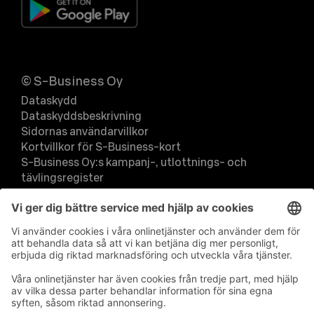
© S-Business Oy
Dataskydd
Dataskyddsbeskrivning
Sidornas användarvillkor
Kortvillkor för S-Business-kort
S-Business Oy:s kampanj-, utlottnings- och
tävlingsregister
Användningsvillkor för S-Business-mobilappen
Leverantörsregister
Register för sanktionsövervakning
Ändra inställningar för cookies & information om
cookies