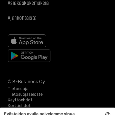
Asiakaskokemuksia
Ajankohtaista
© S-Business Oy
Tietosuoja
Tietosuojaseloste
Käyttöehdot
Korttiehdot
Kampanja-, arvonta ja kilpailurekisteri