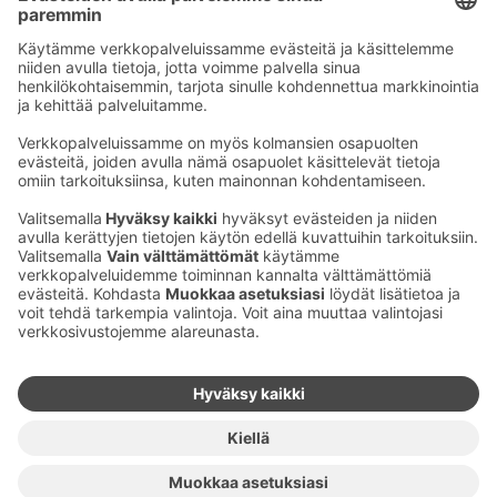
S-Business-mobiilisovelluksen käyttöehdot
Palaute verkkosivuista
Toimittajarekisteri
Pakoteseurannan rekisteri
Muuta evästeasetuksia & evästeinformaatio