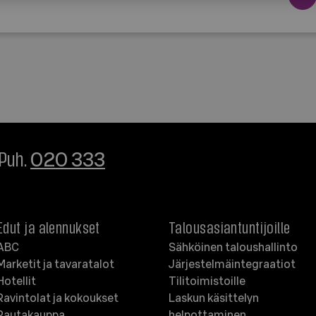
 Puh.
020 333
Edut ja alennukset
Talousasiantuntijoille
ABC
Sähköinen taloushallinto
Marketit ja tavaratalot
Järjestelmäintegraatiot
Hotellit
Tilitoimistoille
Ravintolat ja kokoukset
Laskun käsittelyn
Rautakauppa
helpottaminen