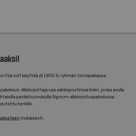
aaksi!
ttia voit käyttää yli 1800 S-ryhmän toimipaikassa.
veluun. Allekirjoittaja saa sähköpostiinsa linkin, jonka avulla
htaisilla pankkitunnuksilla Signom-allekirjoituspalvelussa.
keutettu henkilö.
selosteen
mukaisesti.