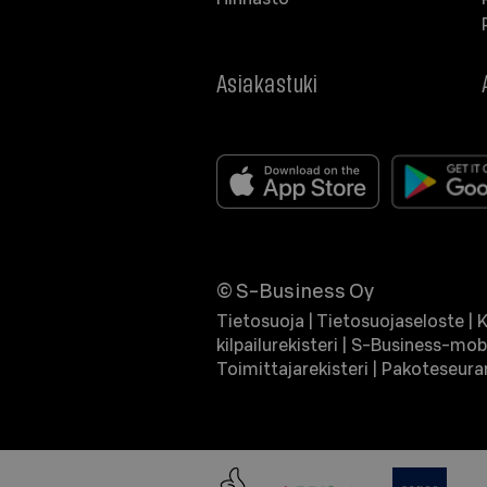
Asiakastuki
© S-Business Oy
Tietosuoja
|
Tietosuojaseloste
|
K
kilpailurekisteri
|
S-Business-mobi
Toimittajarekisteri
|
Pakoteseuran