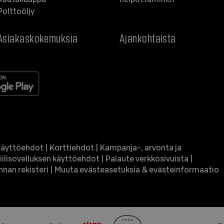
Polttoöljy
Asiakaskokemuksia
Ajankohtaista
äyttöehdot
|
Korttiehdot
|
Kampanja-, arvonta ja
ilisovelluksen käyttöehdot
|
Palaute verkkosivuista
|
nan rekisteri
|
Muuta evästeasetuksia & evästeinformaatio