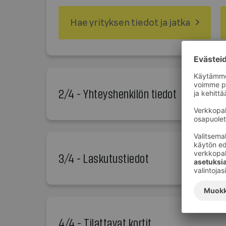
Hae yrityksen tiedot ja jatka
2/4 - Yhteyshenkilön tiedot
3/4 - Laskutustiedot
4/4 - Tilattavat kortit