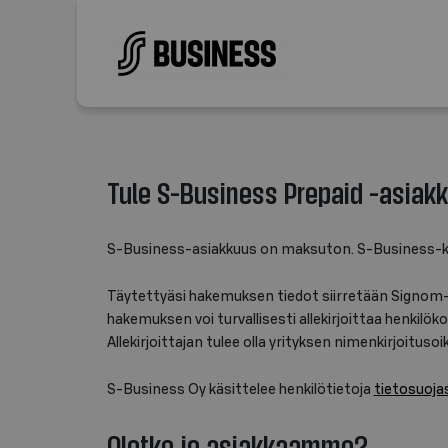
Tule S-Business Prepaid -asiakk
S-Business-asiakkuus on maksuton. S-Business-kor
Täytettyäsi hakemuksen tiedot siirretään Signom-pal
hakemuksen voi turvallisesti allekirjoittaa henkilöko
Allekirjoittajan tulee olla yrityksen nimenkirjoitusoi
S-Business Oy käsittelee henkilötietoja
tietosuoja
Oletko jo asiakkaamme?